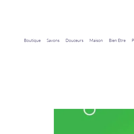
La Douceur Du Bien Être
Notre commerce pour vous servir
Boutique
Savons
Douceurs
Maison
Bien Etre
P