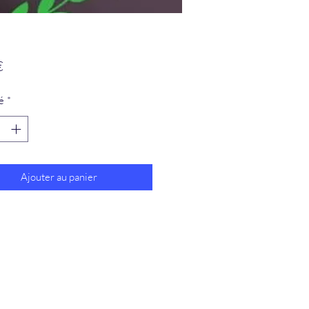
Prix
€
é
*
Ajouter au panier