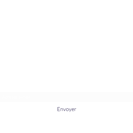
La Douceur Du Bien Être
Formulaire d'abonnement
Envoyer