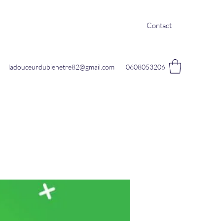
Contact
ladouceurdubienetre82@gmail.com
0608053206