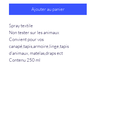
Ajouter au panier
Spray textile
Non tester sur les animaux
Convient pour vos
canapé,tapis,armoire,linge,tapis
d'animaux, matelas,draps ect
Contenu 250 ml
La Douceur Du Bien Être
Formulaire d'abonnement