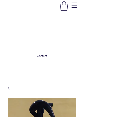
La Douceur Du Bien Être
Notre commerce pour vous servir
ladouceurdubienetre82@gmail.com
0608053206
Contact