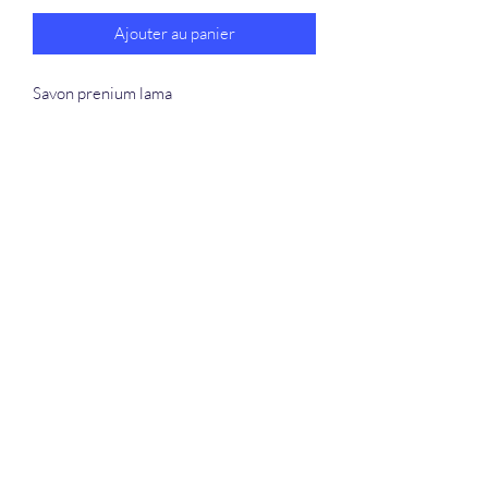
Ajouter au panier
Savon prenium lama
La Douceur Du Bien Être
Formulaire d'abonnement
Envoyer