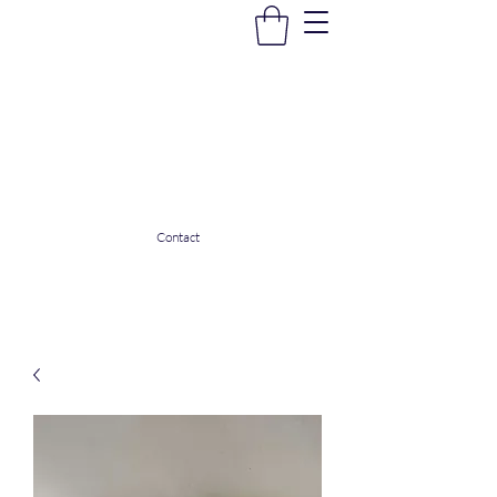
La Douceur Du Bien Être
Notre commerce pour vous servir
ladouceurdubienetre82@gmail.com
0608053206
Contact