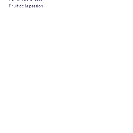
Fruit de la passion
La Douceur Du Bien Être
Formulaire d'abonnement
Envoyer