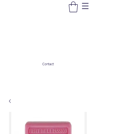
La Douceur Du Bien Être
Notre commerce pour vous servir
ladouceurdubienetre82@gmail.com
0608053206
Contact