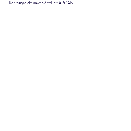
Recharge de savon écolier ARGAN
La Douceur Du Bien Être
Formulaire d'abonnement
Envoyer