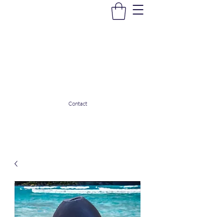
La Douceur Du Bien Être
Notre commerce pour vous servir
ladouceurdubienetre82@gmail.com
0608053206
Contact