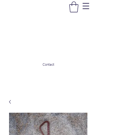
La Douceur Du Bien Être
Notre commerce pour vous servir
ladouceurdubienetre82@gmail.com
0608053206
Contact