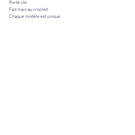
Porte clé
Fait main au crochet
Chaque modèle est unique
La Douceur Du Bien Être
Formulaire d'abonnement
Envoyer