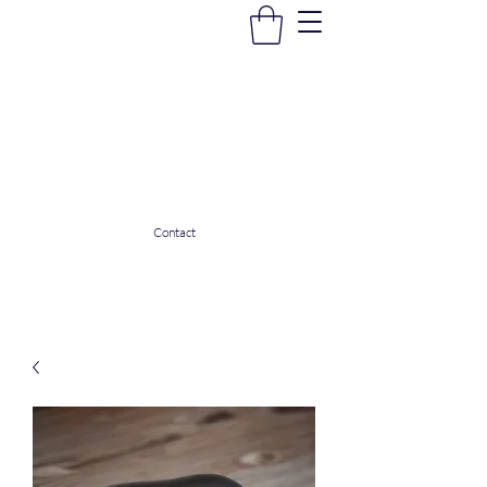
La Douceur Du Bien Être
Notre commerce pour vous servir
ladouceurdubienetre82@gmail.com
0608053206
Contact