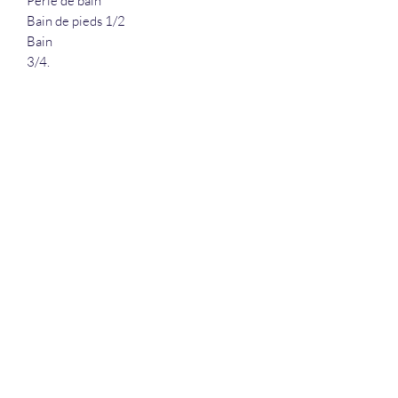
Perle de bain
Bain de pieds 1/2
Bain
3/4.
La Douceur Du Bien Être
Formulaire d'abonnement
Envoyer