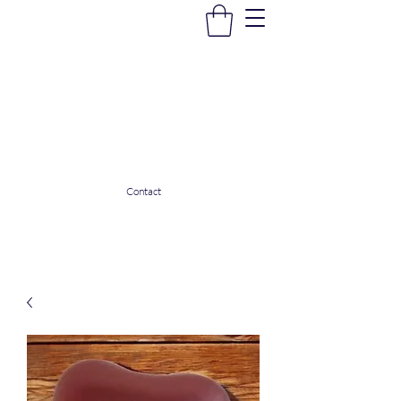
La Douceur Du Bien Être
Notre commerce pour vous servir
ladouceurdubienetre82@gmail.com
0608053206
Contact