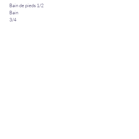
Bain de pieds 1/2
Bain
3/4
La Douceur Du Bien Être
Formulaire d'abonnement
Envoyer