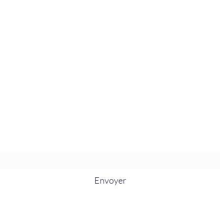
La Douceur Du Bien Être
Formulaire d'abonnement
Envoyer