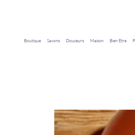
La Douceur Du Bien Être
Notre commerce pour vous servir
Boutique
Savons
Douceurs
Maison
Bien Etre
P