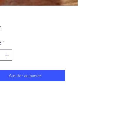
Prix
€
é
*
Ajouter au panier