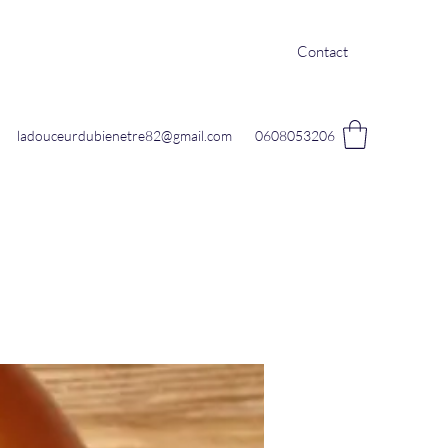
Contact
ladouceurdubienetre82@gmail.com
0608053206