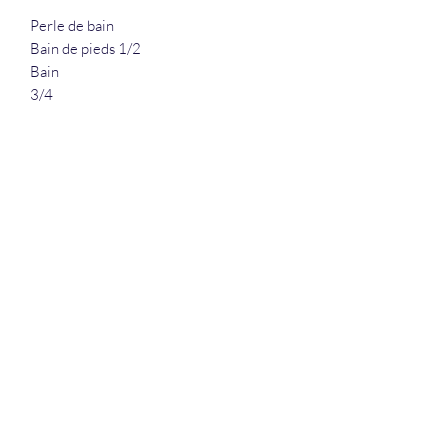
Perle de bain
Bain de pieds 1/2
Bain
3/4
La Douceur Du Bien Être
Formulaire d'abonnement
Envoyer