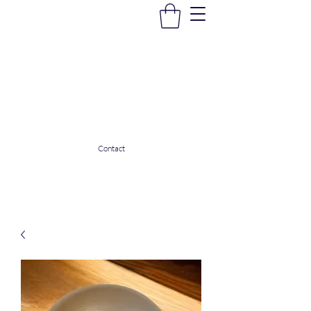
La Douceur Du Bien Être
Notre commerce pour vous servir
ladouceurdubienetre82@gmail.com
0608053206
Contact