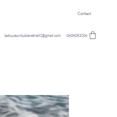
Contact
ladouceurdubienetre82@gmail.com
0608053206