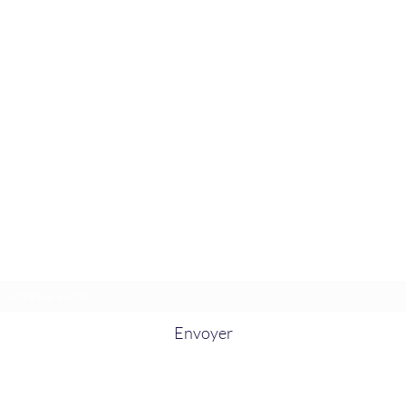
La Douceur Du Bien Être
Formulaire d'abonnement
Envoyer