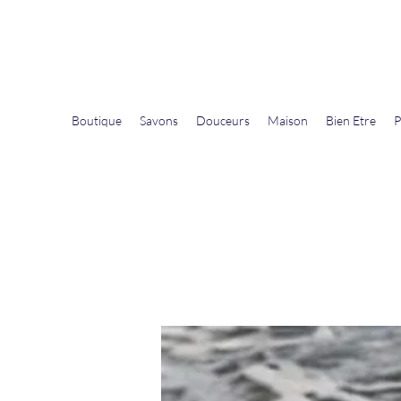
La Douceur Du Bien Être
Notre commerce pour vous servir
Boutique
Savons
Douceurs
Maison
Bien Etre
P