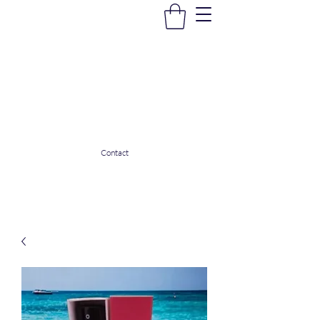
La Douceur Du Bien Être
Notre commerce pour vous servir
ladouceurdubienetre82@gmail.com
0608053206
Contact