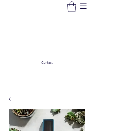
La Douceur Du Bien Être
Notre commerce pour vous servir
ladouceurdubienetre82@gmail.com
0608053206
Contact