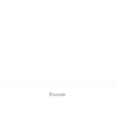
La Douceur Du Bien Être
Formulaire d'abonnement
Envoyer