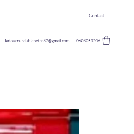
Contact
ladouceurdubienetre82@gmail.com
0608053206