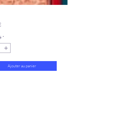
Prix
€
é
*
Ajouter au panier