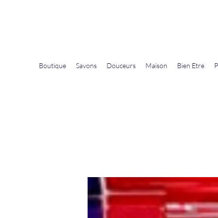
La Douceur Du Bien Être
Notre commerce pour vous servir
Boutique
Savons
Douceurs
Maison
Bien Etre
P