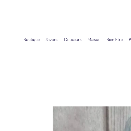
La Douceur Du Bien Être
Notre commerce pour vous servir
Boutique
Savons
Douceurs
Maison
Bien Etre
P