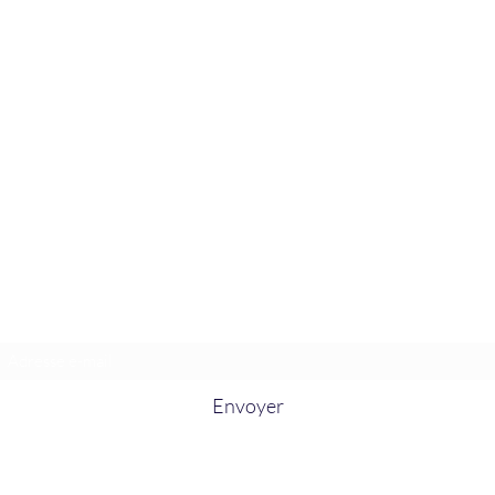
La Douceur Du Bien Être
Formulaire d'abonnement
Envoyer