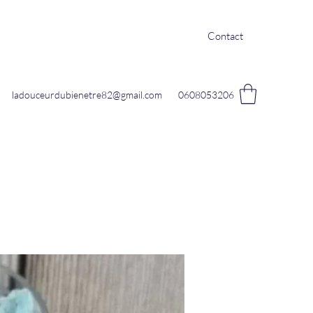
Contact
ladouceurdubienetre82@gmail.com
0608053206