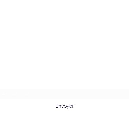
La Douceur Du Bien Être
Formulaire d'abonnement
Envoyer