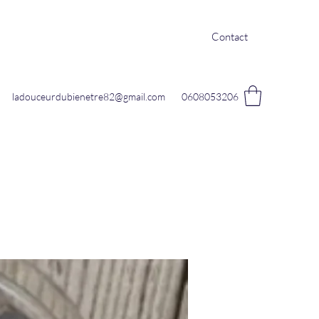
Contact
ladouceurdubienetre82@gmail.com
0608053206