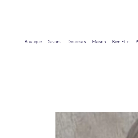
La Douceur Du Bien Être
Notre commerce pour vous servir
Boutique
Savons
Douceurs
Maison
Bien Etre
P