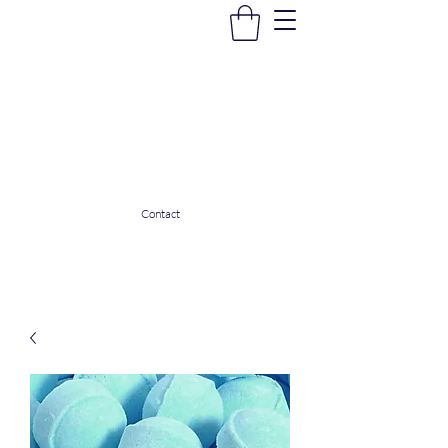
La Douceur Du Bien Être
Notre commerce pour vous servir
ladouceurdubienetre82@gmail.com
0608053206
Contact