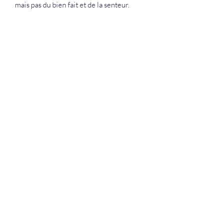
mais pas du bien fait et de la senteur.
La Douceur Du Bien Être
Formulaire d'abonnement
Envoyer