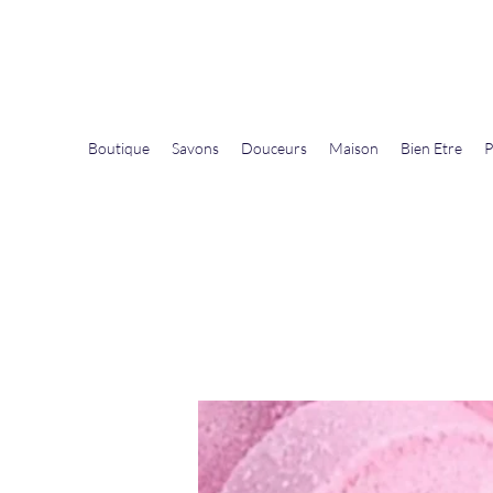
La Douceur Du Bien Être
Notre commerce pour vous servir
Boutique
Savons
Douceurs
Maison
Bien Etre
P