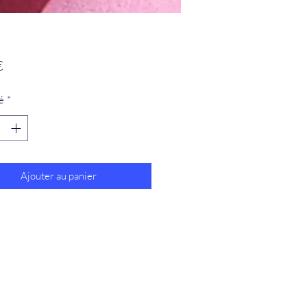
Prix
€
é
*
Ajouter au panier