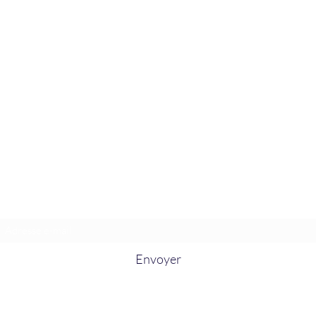
La Douceur Du Bien Être
Formulaire d'abonnement
Envoyer