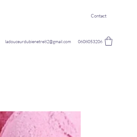
Contact
ladouceurdubienetre82@gmail.com
0608053206