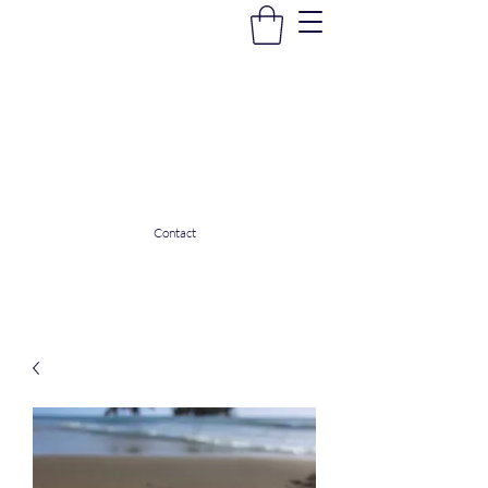
La Douceur Du Bien Être
Notre commerce pour vous servir
ladouceurdubienetre82@gmail.com
0608053206
Contact