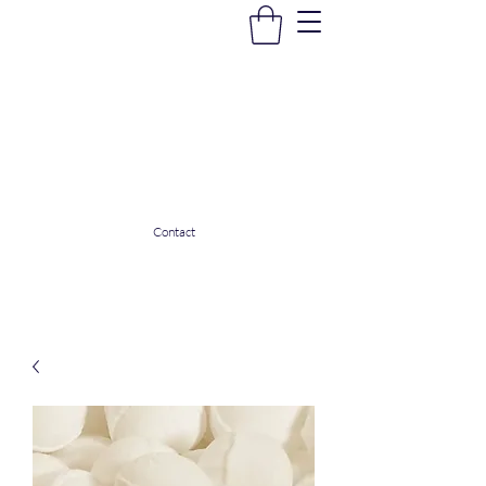
La Douceur Du Bien Être
Notre commerce pour vous servir
ladouceurdubienetre82@gmail.com
0608053206
Contact