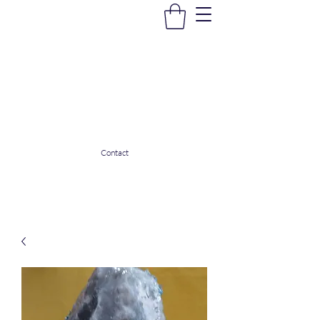
La Douceur Du Bien Être
Notre commerce pour vous servir
ladouceurdubienetre82@gmail.com
0608053206
Contact