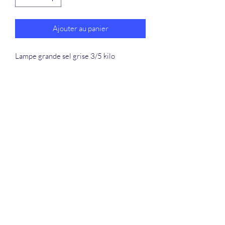
Ajouter au panier
Lampe grande sel grise 3/5 kilo
La Douceur Du Bien Être
Formulaire d'abonnement
Envoyer