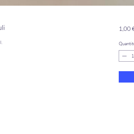
li
1,00 
l.
Quantit