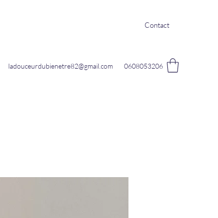
Contact
ladouceurdubienetre82@gmail.com
0608053206