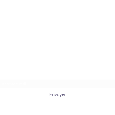
La Douceur Du Bien Être
Formulaire d'abonnement
Envoyer