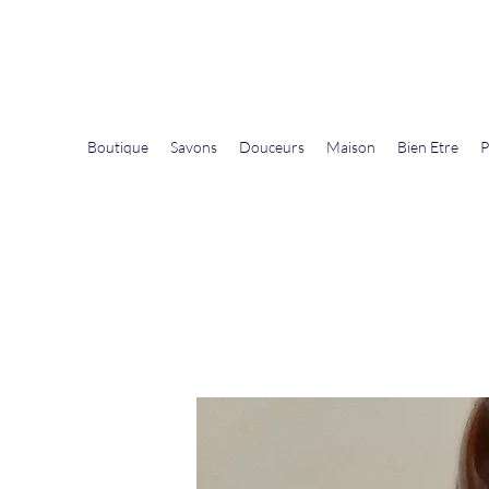
La Douceur Du Bien Être
Notre commerce pour vous servir
Boutique
Savons
Douceurs
Maison
Bien Etre
P