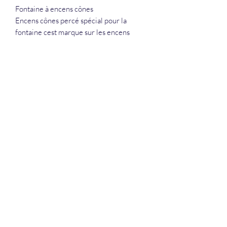
Fontaine à encens cônes
Encens cônes percé spécial pour la
fontaine cest marque sur les encens
La Douceur Du Bien Être
Formulaire d'abonnement
Envoyer