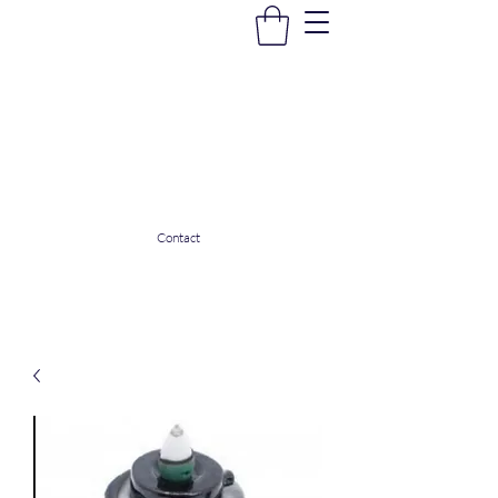
La Douceur Du Bien Être
Notre commerce pour vous servir
ladouceurdubienetre82@gmail.com
0608053206
Contact