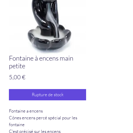
Fontaine à encens main
petite
Prix
5,00 €
Rupture de stock
Fontaine a encens
Cônes encens percé spécial pour les
fontaine
C'est précisé sur les encens