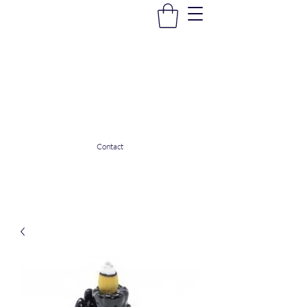
La Douceur Du Bien Être
Notre commerce pour vous servir
ladouceurdubienetre82@gmail.com
0608053206
Contact