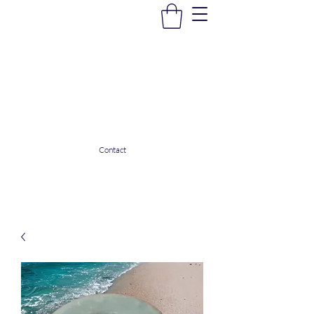
La Douceur Du Bien Être
Notre commerce pour vous servir
ladouceurdubienetre82@gmail.com
0608053206
Contact