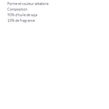
Forme et couleur aléatoire
Composition
90% d'huile de soja
10% de fragrance
La Douceur Du Bien Être
Formulaire d'abonnement
Envoyer