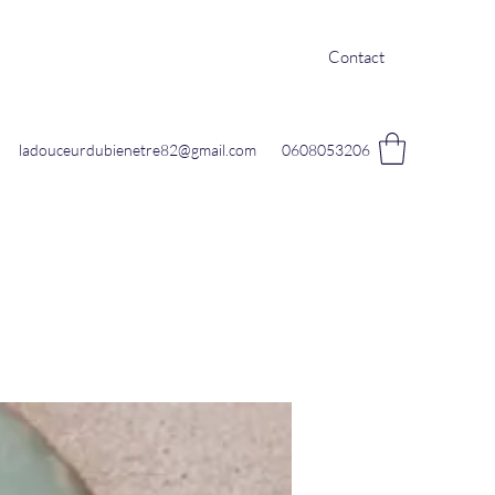
Contact
ladouceurdubienetre82@gmail.com
0608053206