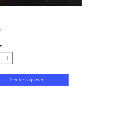
Prix
€
é
*
Ajouter au panier