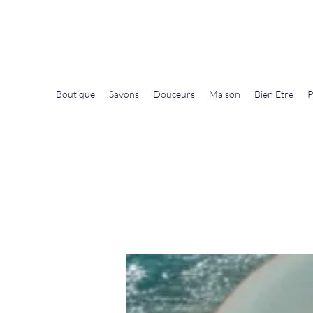
La Douceur Du Bien Être
Notre commerce pour vous servir
Boutique
Savons
Douceurs
Maison
Bien Etre
P