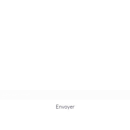
La Douceur Du Bien Être
Formulaire d'abonnement
Envoyer