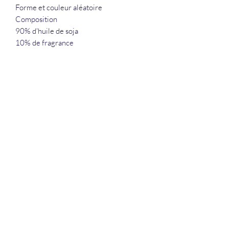
Forme et couleur aléatoire
Composition
90% d'huile de soja
10% de fragrance
La Douceur Du Bien Être
Formulaire d'abonnement
Envoyer