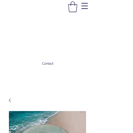
La Douceur Du Bien Être
Notre commerce pour vous servir
ladouceurdubienetre82@gmail.com
0608053206
Contact