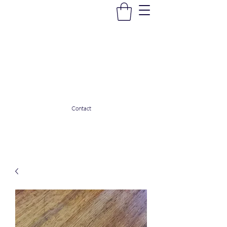
La Douceur Du Bien Être
Notre commerce pour vous servir
ladouceurdubienetre82@gmail.com
0608053206
Contact