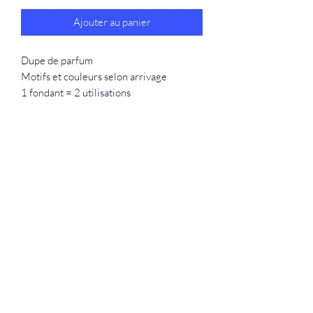
Ajouter au panier
Dupe de parfum
Motifs et couleurs selon arrivage
1 fondant = 2 utilisations
La Douceur Du Bien Être
Formulaire d'abonnement
Envoyer