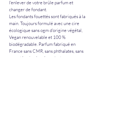
l'enlever de votre brûle parfum et
changer de fondant.
Les fondants fouettés sont fabriqués à la
main. Toujours formulé avec une cire
écologique sans ogm d'origine végétal,
Vegan renouvelable et 100 %
biodégradable. Parfum fabriqué en
France sans CMR, sans phthalates, sans
cruauté animale, répondant aux normes
européennes et française IFRA (CLP CE)
n°1907/2006.
La Douceur Du Bien Être
Formulaire d'abonnement