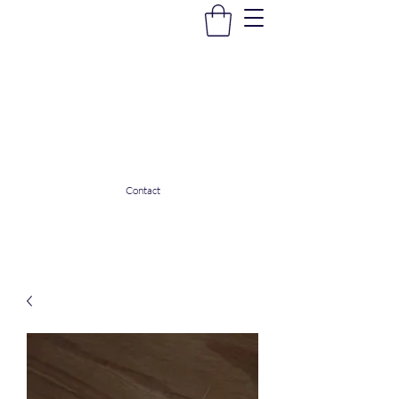
La Douceur Du Bien Être
Notre commerce pour vous servir
ladouceurdubienetre82@gmail.com
0608053206
Contact