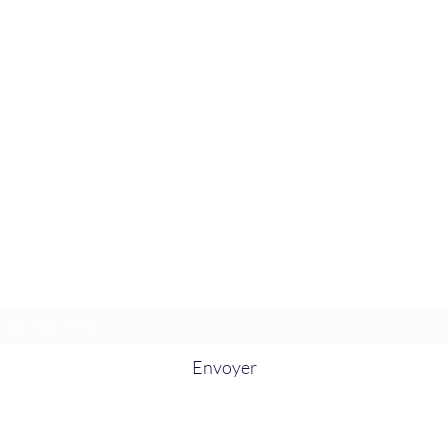
La Douceur Du Bien Être
Formulaire d'abonnement
Envoyer