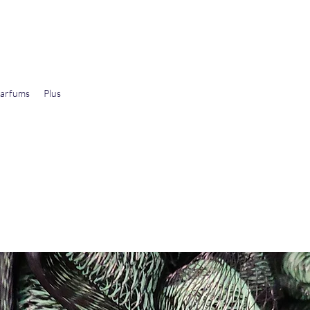
arfums
Plus