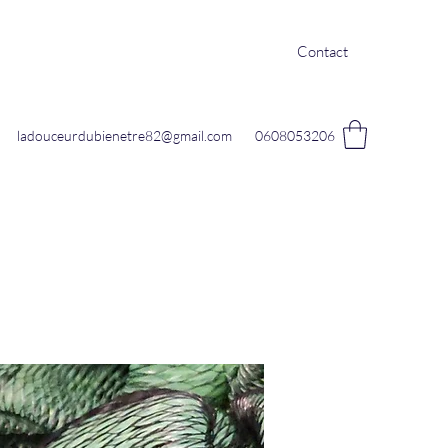
Contact
ladouceurdubienetre82@gmail.com
0608053206