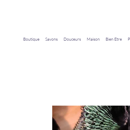
La Douceur Du Bien Être
Notre commerce pour vous servir
Boutique
Savons
Douceurs
Maison
Bien Etre
P