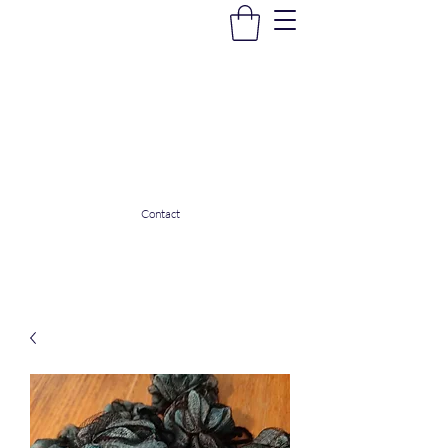
La Douceur Du Bien Être
Notre commerce pour vous servir
ladouceurdubienetre82@gmail.com
0608053206
Contact