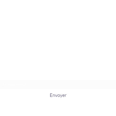
La Douceur Du Bien Être
Formulaire d'abonnement
Envoyer