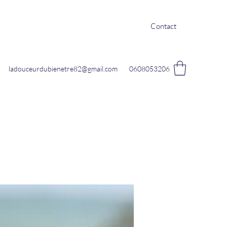
Contact
ladouceurdubienetre82@gmail.com
0608053206