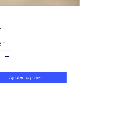
Prix
€
é
*
Ajouter au panier