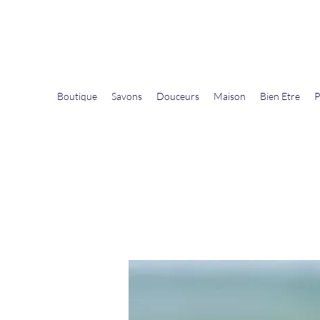
La Douceur Du Bien Être
Notre commerce pour vous servir
Boutique
Savons
Douceurs
Maison
Bien Etre
P