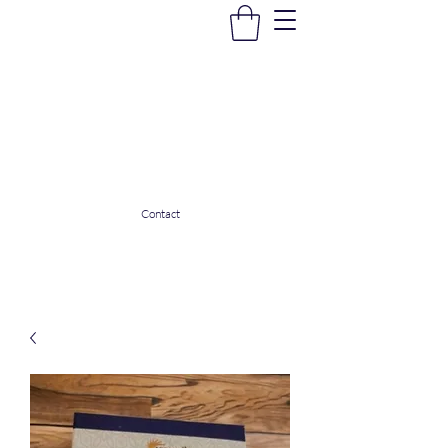
La Douceur Du Bien Être
Notre commerce pour vous servir
ladouceurdubienetre82@gmail.com
0608053206
Contact