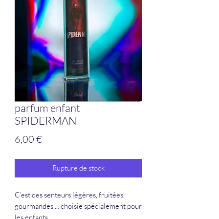
parfum enfant
SPIDERMAN
Prix
6,00 €
Rupture de stock
C'est des senteurs légères, fruitées,
gourmandes,... choisie spécialement pour
les enfants