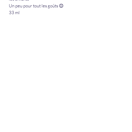
Un peu pour tout les goûts 😊
33 ml
La Douceur Du Bien Être
Formulaire d'abonnement
Envoyer