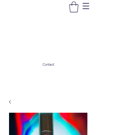
La Douceur Du Bien Être
Notre commerce pour vous servir
ladouceurdubienetre82@gmail.com
0608053206
Contact