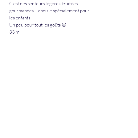
C'est des senteurs légères, fruitées,
gourmandes,... choisie spécialement pour
les enfants
Un peu pour tout les goûts 😊
33 ml
La Douceur Du Bien Être
Formulaire d'abonnement
Envoyer