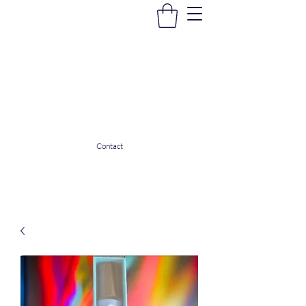
La Douceur Du Bien Être
Notre commerce pour vous servir
ladouceurdubienetre82@gmail.com
0608053206
Contact