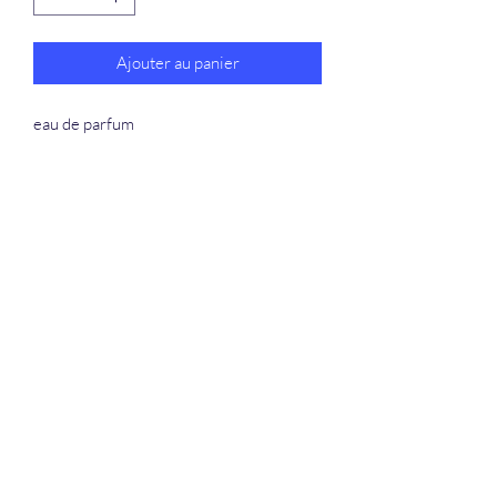
Ajouter au panier
eau de parfum
La Douceur Du Bien Être
Formulaire d'abonnement
Envoyer