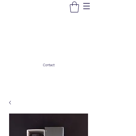
La Douceur Du Bien Être
Notre commerce pour vous servir
ladouceurdubienetre82@gmail.com
0608053206
Contact