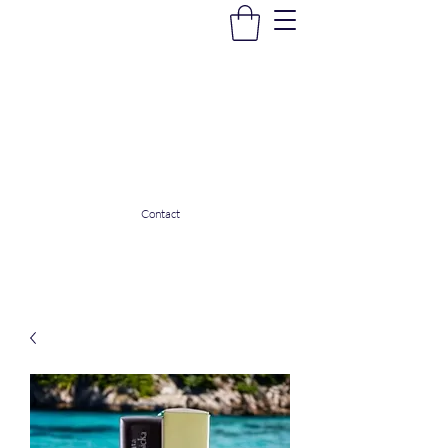
La Douceur Du Bien Être
Notre commerce pour vous servir
ladouceurdubienetre82@gmail.com
0608053206
Contact