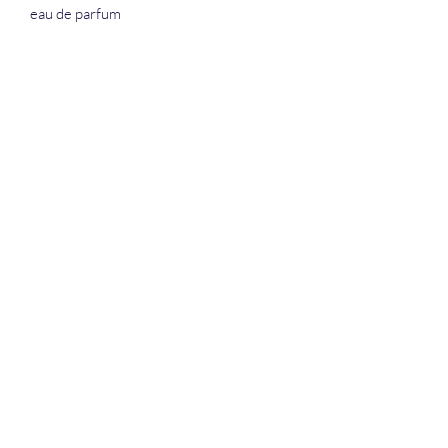
eau de parfum
La Douceur Du Bien Être
Formulaire d'abonnement
Envoyer