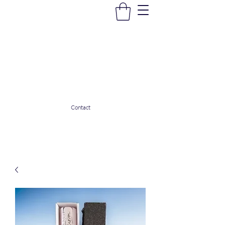
La Douceur Du Bien Être
Notre commerce pour vous servir
ladouceurdubienetre82@gmail.com
0608053206
Contact