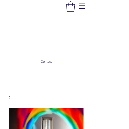
La Douceur Du Bien Être
Notre commerce pour vous servir
ladouceurdubienetre82@gmail.com
0608053206
Contact