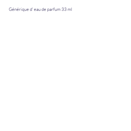
Générique d' eau de parfum 33 ml
La Douceur Du Bien Être
Formulaire d'abonnement
Envoyer