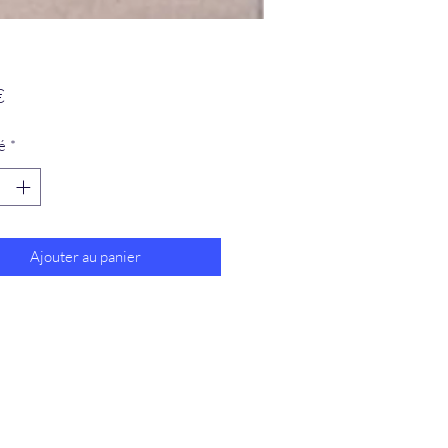
Prix
€
é
*
Ajouter au panier