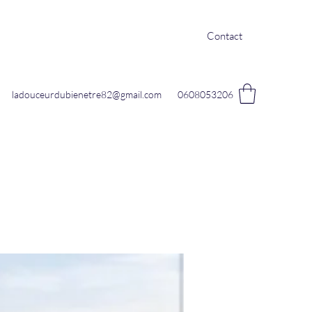
Contact
ladouceurdubienetre82@gmail.com
0608053206