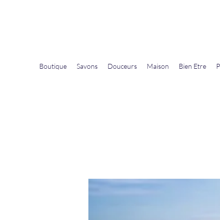
La Douceur Du Bien Être
Notre commerce pour vous servir
Boutique
Savons
Douceurs
Maison
Bien Etre
P