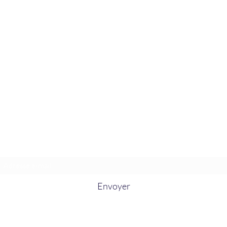
La Douceur Du Bien Être
Formulaire d'abonnement
Envoyer