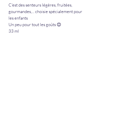
C'est des senteurs légères, fruitées,
gourmandes,... choisie spécialement pour
les enfants
Un peu pour tout les goûts 😊
33 ml
La Douceur Du Bien Être
Formulaire d'abonnement
Envoyer