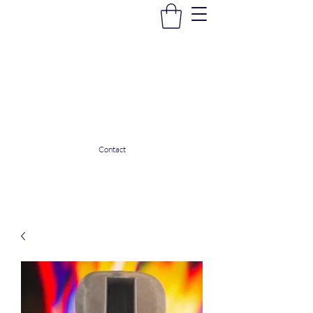
La Douceur Du Bien Être
Notre commerce pour vous servir
ladouceurdubienetre82@gmail.com
0608053206
Contact