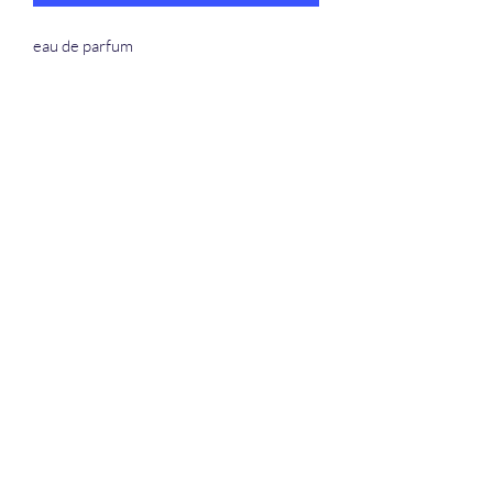
eau de parfum
La Douceur Du Bien Être
Formulaire d'abonnement
Envoyer