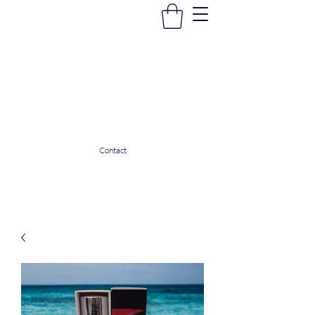
La Douceur Du Bien Être
Notre commerce pour vous servir
ladouceurdubienetre82@gmail.com
0608053206
Contact