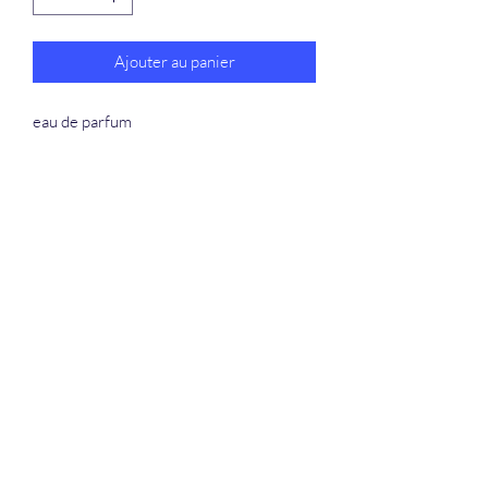
Ajouter au panier
eau de parfum
La Douceur Du Bien Être
Formulaire d'abonnement
Envoyer