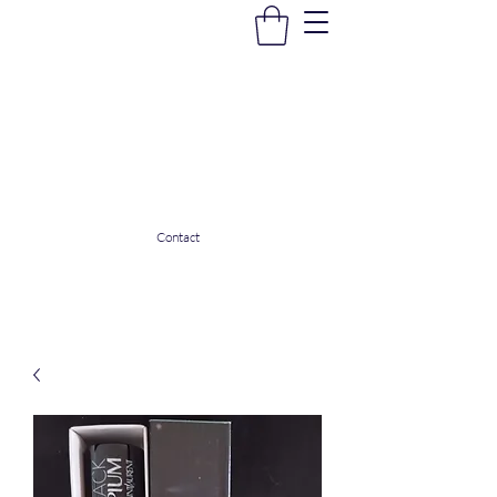
La Douceur Du Bien Être
Notre commerce pour vous servir
ladouceurdubienetre82@gmail.com
0608053206
Contact