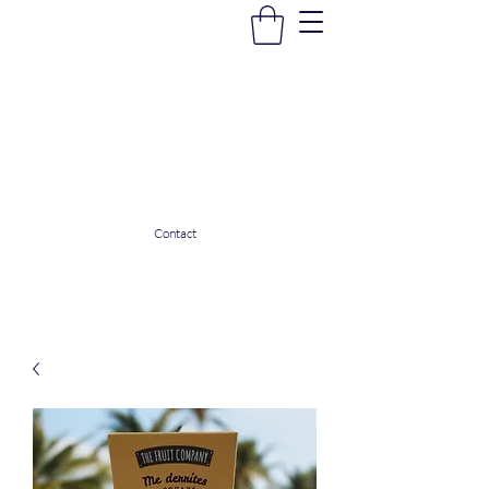
La Douceur Du Bien Être
Notre commerce pour vous servir
ladouceurdubienetre82@gmail.com
0608053206
Contact