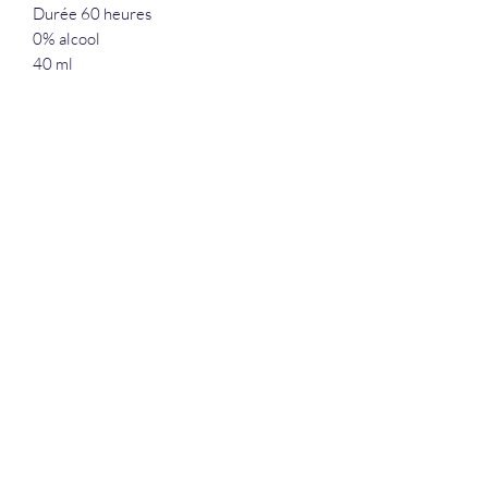
Durée 60 heures
0% alcool
40 ml
La Douceur Du Bien Être
Formulaire d'abonnement
Envoyer