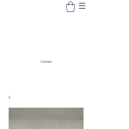
La Douceur Du Bien Être
Notre commerce pour vous servir
ladouceurdubienetre82@gmail.com
0608053206
Contact