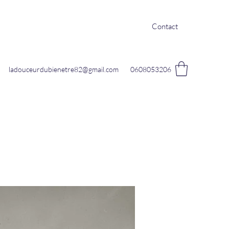
Contact
ladouceurdubienetre82@gmail.com
0608053206