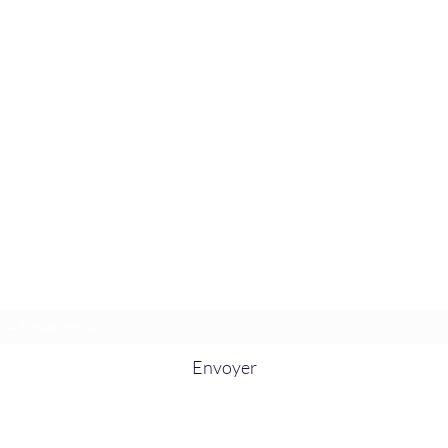
La Douceur Du Bien Être
Formulaire d'abonnement
Envoyer