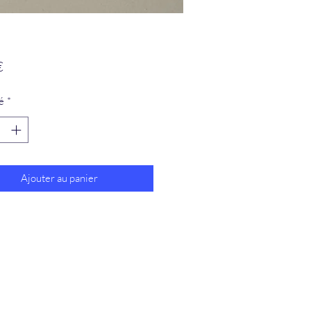
Prix
€
é
*
Ajouter au panier