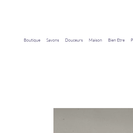
La Douceur Du Bien Être
Notre commerce pour vous servir
Boutique
Savons
Douceurs
Maison
Bien Etre
P