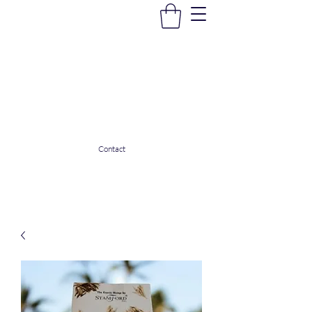
La Douceur Du Bien Être
Notre commerce pour vous servir
ladouceurdubienetre82@gmail.com
0608053206
Contact