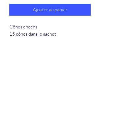
Ajouter au panier
Cônes encens
15 cônes dans le sachet
La Douceur Du Bien Être
Formulaire d'abonnement
Envoyer