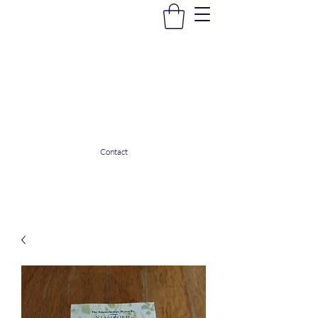
La Douceur Du Bien Être
Notre commerce pour vous servir
ladouceurdubienetre82@gmail.com
0608053206
Contact