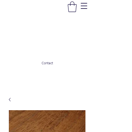
La Douceur Du Bien Être
Notre commerce pour vous servir
ladouceurdubienetre82@gmail.com
0608053206
Contact