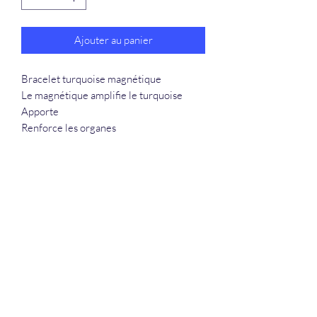
Ajouter au panier
Bracelet turquoise magnétique
Le magnétique amplifie le turquoise
Apporte
Renforce les organes
La Douceur Du Bien Être
Formulaire d'abonnement