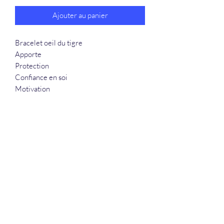
Ajouter au panier
Bracelet oeil du tigre
Apporte
Protection
Confiance en soi
Motivation
La Douceur Du Bien Être
Formulaire d'abonnement