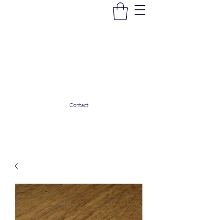
La Douceur Du Bien Être
Notre commerce pour vous servir
ladouceurdubienetre82@gmail.com
0608053206
Contact